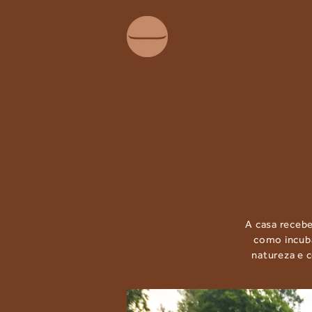
A casa recebe
como incuba
natureza e c