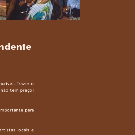
endente
crível. Trazer o
e não tem preço!
importante para
rtistas locais e