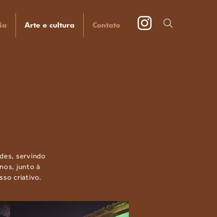
ia
Arte e cultura
Contato
ades, servindo
nos, junto à
so criativo.