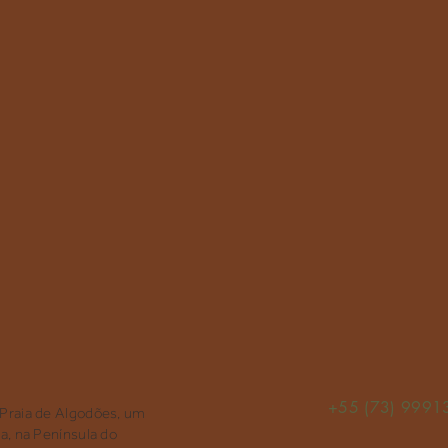
+55 (73) 9991
 Praia de Algodões, um
ia, na Península do