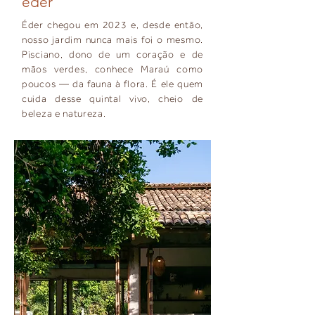
éder
Éder chegou em 2023 e, desde então,
nosso jardim nunca mais foi o mesmo.
Pisciano, dono de um coração e de
mãos verdes, conhece Maraú como
poucos — da fauna à flora. É ele quem
cuida desse quintal vivo, cheio de
beleza e natureza.