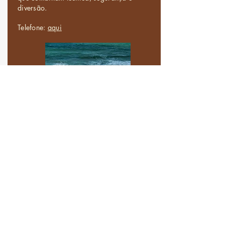
diversão.
Telefone:
aqui
yoga
aulas de yoga