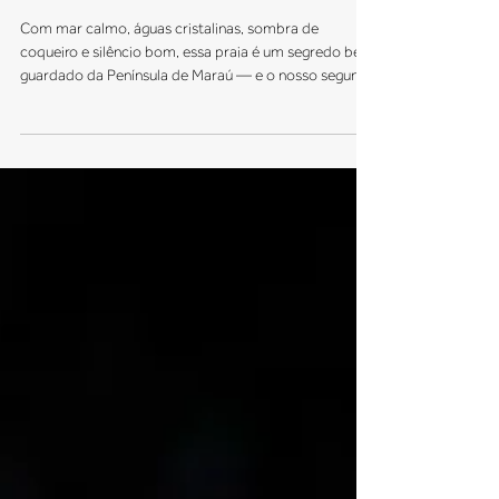
Campinhos de Maraú: praia
tranquila e sabor no Bar da
Iolanda
Com mar calmo, águas cristalinas, sombra de
coqueiro e silêncio bom, essa praia é um segredo bem
guardado da Península de Maraú — e o nosso segundo
lugar predileto, depois de Algodões, claro.