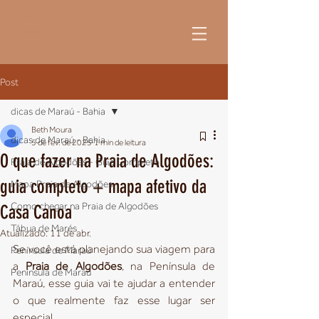
Post
dicas de Maraú - Bahia
Beth Moura
dicas de Maraú - Bahia
5 de fev. de 2025
1 min de leitura
O que fazer na Praia de Algodões:
Praia de Algodões - Guia Completo
guia completo + mapa afetivo da
Mapa Praia de Algodões
Como chegar na Praia de Algodões
Casa Canoa
Tábua de Marés
Atualizado:
11 de abr.
Se você está planejando sua viagem para 
Península de Maraú
a 
Praia de Algodões
, na Península de 
Península de Maraú
Maraú, esse guia vai te ajudar a entender 
o que realmente faz esse lugar ser 
especial.